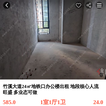
竹溪大道24㎡地铁口办公楼出租 地段核心人流
旺盛 多业态可做
585.0
1室1厅1卫
24.0