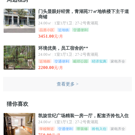
门头显眼好经营，青湖苑77㎡地铁楼下主干道
商铺
24.00㎡
|
1室1厅1卫
|
27-2号青湖苑
品质小区
近地铁
交通便利
3451.00
元/月
环境优美，员工宿舍的**
24.00㎡
|
1室1厅1卫
|
27-2号青湖苑
近地铁
交通便利
毗邻公园
经济实惠
家电齐全
2200.00
元/月
查看更多 >
猜你喜欢
凯旋世纪广场精装一房一厅，配套齐拎包入住
24.00㎡
|
1室1厅1卫
|
27-2号青湖苑
学校附近
交通便利
带装修
拎包入住
家电齐全