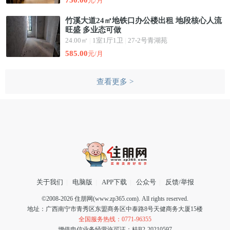
750.00
元/月
竹溪大道24㎡地铁口办公楼出租 地段核心人流
旺盛 多业态可做
24.00㎡
|
1室1厅1卫
|
27-2号青湖苑
585.00
元/月
查看更多 >
关于我们
|
电脑版
|
APP下载
|
公众号
|
反馈/举报
©2008-2026 住朋网(www.zp365.com). All rights reserved.
地址：广西南宁市青秀区东盟商务区中泰路8号天健商务大厦15楼
全国服务热线：0771-96355
增值电信业务经营许可证：桂B2-20210597