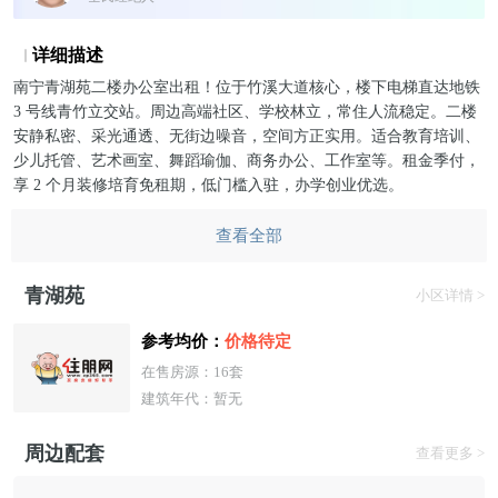
详细描述
南宁青湖苑二楼办公室出租！位于竹溪大道核心，楼下电梯直达地铁
3 号线青竹立交站。周边高端社区、学校林立，常住人流稳定。二楼
安静私密、采光通透、无街边噪音，空间方正实用。适合教育培训、
少儿托管、艺术画室、舞蹈瑜伽、商务办公、工作室等。租金季付，
享 2 个月装修培育免租期，低门槛入驻，办学创业优选。
查看全部
青湖苑
小区详情 >
参考均价：
价格待定
在售房源：16套
建筑年代：暂无
周边配套
查看更多 >