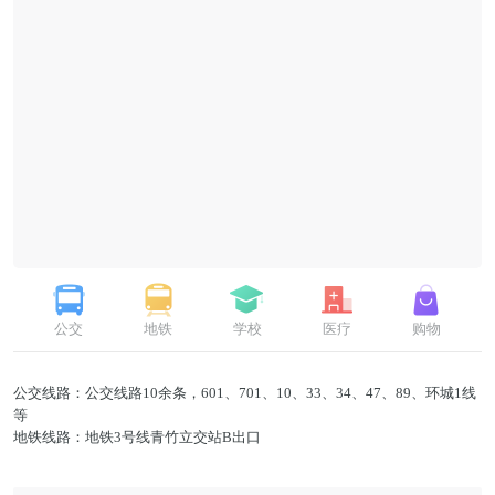
公交
地铁
学校
医疗
购物
公交线路：公交线路10余条，601、701、10、33、34、47、89、环城1线
等
地铁线路：地铁3号线青竹立交站B出口
学校(学区)：广西实验幼儿园、广西医科大学、南宁三中、三美学校、琅西