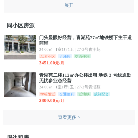
小学、南宁卓立实验学校、新兴苑幼儿园、二十二中、市三中青秀区等。
展开
综合商场：利克隆超市、绿都百货、琅西农贸市场、方圆荟、会展航洋
城、青秀山菜市。
同小区房源
门头显眼好经营，青湖苑77㎡地铁楼下主干道
商铺
24.00㎡
|
1室1厅1卫
|
27-2号青湖苑
品质小区
近地铁
交通便利
3451.00
元/月
青湖苑二楼112㎡办公楼出租 地铁 3 号线通勤
无忧多业态经营
24.00㎡
|
1室1厅1卫
|
27-2号青湖苑
学校附近
交通便利
近地铁
成熟配套
2800.00
元/月
查看更多 >
周边租房