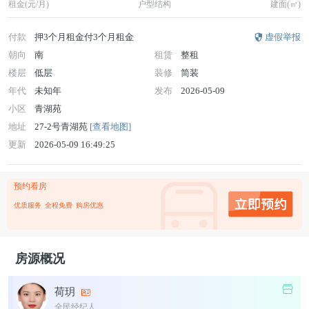
租金(元/月)
户型结构
建面(㎡)
付款
押3个月租金付3个月租金
虚假举报
朝向
南
租赁
整租
楼层
低层
装修
简装
年代
未知年
发布
2026-05-09
小区
青湖苑
地址
27-2号青湖苑
[查看地图]
更新
2026-05-09 16:49:25
预约看房
优质服务
全程免费
购房优惠
房源概况
荷玥
全民经纪人