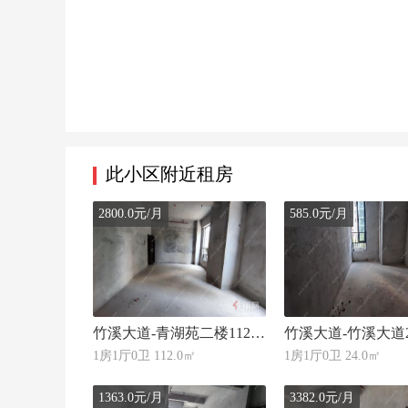
此小区附近租房
2800.0元/月
585.0元/月
竹溪大道-青湖苑二楼112㎡办公楼出租 地铁 3 号线通勤无忧多业态经营
1房1厅0卫 112.0㎡
1房1厅0卫 24.0㎡
1363.0元/月
3382.0元/月