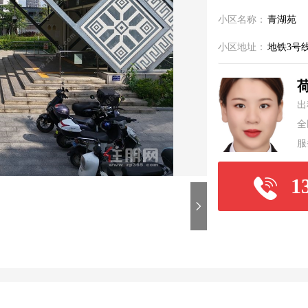
小区名称：
青湖苑
小区地址：
地铁3号
出
全
服
1