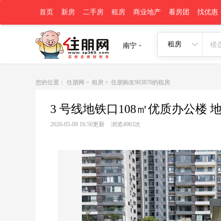
首页
新房
二手房
租房
商业地产
看房团
找优惠
租房
南宁
您的位置：
住朋网
>
租房
>
住朋购友903870的租房
3 号线地铁口108㎡优质办公楼
2026-05-09 16:50更新
浏览4963次