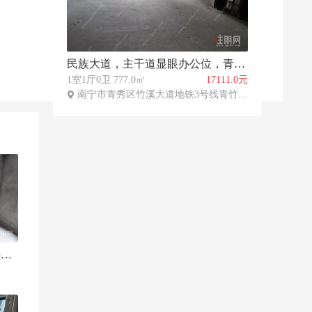
民族大道，主干道显眼办公位，青湖苑地铁楼下写字楼空租
1室1厅0卫 777.0㎡
17111.0元
南宁市青秀区竹溪大道地铁3号线青竹立交站B出口北侧
竹溪大道-竹溪大道地铁口66㎡办公楼出租 交通便利配套成熟 可多业态经营