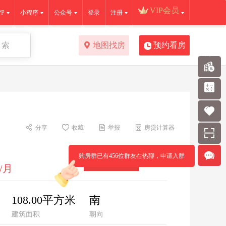
VIP会员
P
小程序
公众号
登录
注册
 索
地图找房
预约看房
分享
收藏
举报
房贷计算器
购房群已有456位群友在热聊，申请入群
一键约看
/月
108.00平方米
南
建筑面积
朝向