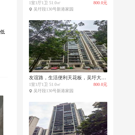
1室1厅1卫 51.0㎡
800.0元
吴圩段130号新港家园
，低
友谊路，生活便利天花板，吴圩大单间仅 800 元近商超菜市
1室1厅1卫 51.0㎡
800.0元
吴圩段130号新港家园