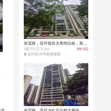
友谊路，吴圩低价大单间出租，靠近菜市商超生活超方便
1室1厅1卫 51.0㎡
800.0元
吴圩段130号新港家园
竹立
友谊路，吴圩 800 元出租大单间，买菜购物出行一站式便利