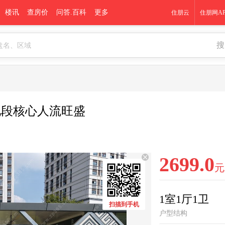
楼讯
查房价
问答.百科
更多
住朋云
住朋网AP
搜
 地段核心人流旺盛
2699.0
元
1室1厅1卫
扫描到手机
户型结构