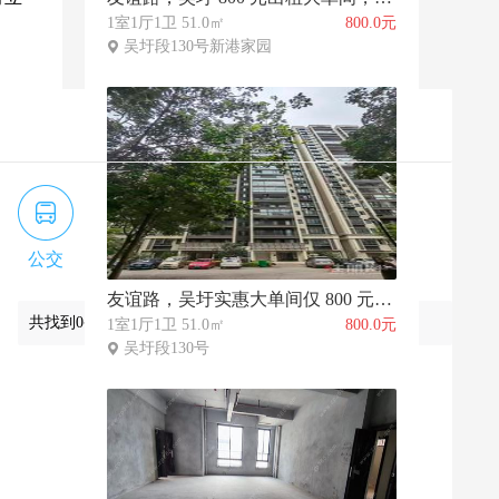
1室1厅1卫 51.0㎡
800.0元
吴圩段130号新港家园
公交
地铁
学校
医疗
购物
友谊路，吴圩实惠大单间仅 800 元，临近菜市场与大型商超
共找到0条数据
1室1厅1卫 51.0㎡
800.0元
吴圩段130号