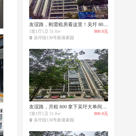
友谊路，刚需租房看这里！吴圩 800 元大单间配套齐全
1室1厅1卫 51.0㎡
800.0元
吴圩段130号新港家园
友谊路，月租 800 拿下吴圩大单间！菜市商超步行可达
1室1厅1卫 51.0㎡
800.0元
吴圩段130号新港家园