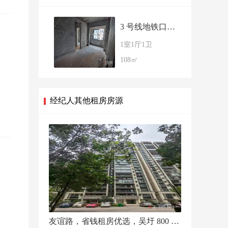
2699.0
3 号线地铁口108㎡优质办公楼 地段核心人流旺盛
元/月
1室1厅1卫
108㎡
经纪人其他租房房源
友谊路，省钱租房优选，吴圩 800 元宽敞单间紧邻生活商圈