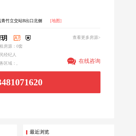
线青竹立交站B出口北侧
[地图]
荷玥
查看更多房源>
租房源：0套
民经纪人
在线咨询
务区域：,
3481071620
最近浏览