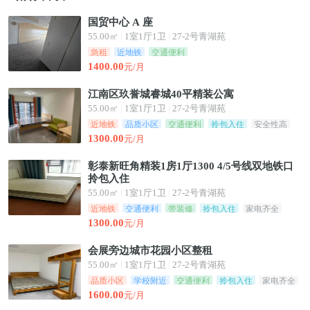
国贸中心 A 座
55.00㎡
|
1室1厅1卫
|
27-2号青湖苑
急租
近地铁
交通便利
1400.00
元/月
江南区玖誉城睿城40平精装公寓
55.00㎡
|
1室1厅1卫
|
27-2号青湖苑
近地铁
品质小区
交通便利
拎包入住
安全性高
1300.00
元/月
彰泰新旺角精装1房1厅1300 4/5号线双地铁口
拎包入住
55.00㎡
|
1室1厅1卫
|
27-2号青湖苑
近地铁
交通便利
带装修
拎包入住
家电齐全
1300.00
元/月
会展旁边城市花园小区整租
55.00㎡
|
1室1厅1卫
|
27-2号青湖苑
品质小区
学校附近
交通便利
拎包入住
家电齐全
1600.00
元/月