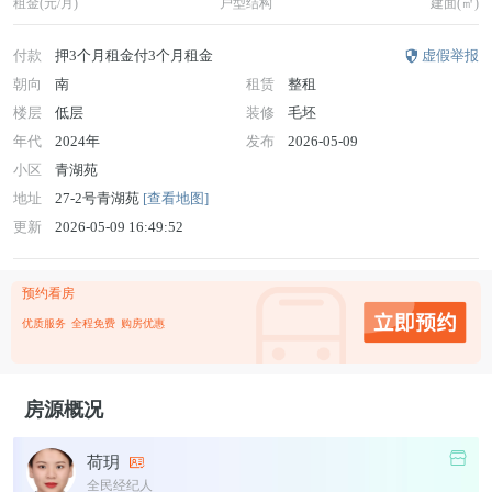
租金(元/月)
户型结构
建面(㎡)
付款
押3个月租金付3个月租金
虚假举报
朝向
南
租赁
整租
楼层
低层
装修
毛坯
年代
2024年
发布
2026-05-09
小区
青湖苑
地址
27-2号青湖苑
[查看地图]
更新
2026-05-09 16:49:52
预约看房
优质服务
全程免费
购房优惠
房源概况
荷玥
全民经纪人