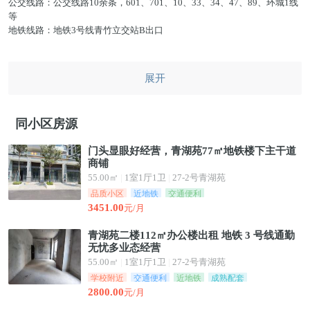
公交线路：公交线路10余条，601、701、10、33、34、47、89、环城1线
等
地铁线路：地铁3号线青竹立交站B出口
学校(学区)：广西实验幼儿园、广西医科大学、南宁三中、三美学校、琅西
小学、南宁卓立实验学校、新兴苑幼儿园、二十二中、市三中青秀区等。
展开
综合商场：利克隆超市、绿都百货、琅西农贸市场、方圆荟、会展航洋
城、青秀山菜市。
同小区房源
门头显眼好经营，青湖苑77㎡地铁楼下主干道
商铺
55.00㎡
|
1室1厅1卫
|
27-2号青湖苑
品质小区
近地铁
交通便利
3451.00
元/月
青湖苑二楼112㎡办公楼出租 地铁 3 号线通勤
无忧多业态经营
55.00㎡
|
1室1厅1卫
|
27-2号青湖苑
学校附近
交通便利
近地铁
成熟配套
2800.00
元/月