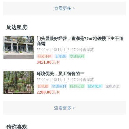
查看更多 >
周边租房
门头显眼好经营，青湖苑77㎡地铁楼下主干道
商铺
55.00㎡
|
1室1厅1卫
|
27-2号青湖苑
品质小区
近地铁
交通便利
3451.00
元/月
环境优美，员工宿舍的**
55.00㎡
|
1室1厅1卫
|
27-2号青湖苑
近地铁
交通便利
毗邻公园
经济实惠
家电齐全
2200.00
元/月
查看更多 >
猜你喜欢