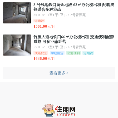
3 号线地铁口黄金地段 63㎡办公楼出租 配套成
熟适合多种业态
55.00㎡
|
1室1厅1卫
|
27-2号青湖苑
近地铁
1561.00
元/月
竹溪大道地铁口66㎡办公楼出租 交通便利配套
成熟 可多业态经营
55.00㎡
|
1室1厅1卫
|
27-2号青湖苑
成熟配套
学校附近
交通便利
近地铁
1636.00
元/月
查看更多 >