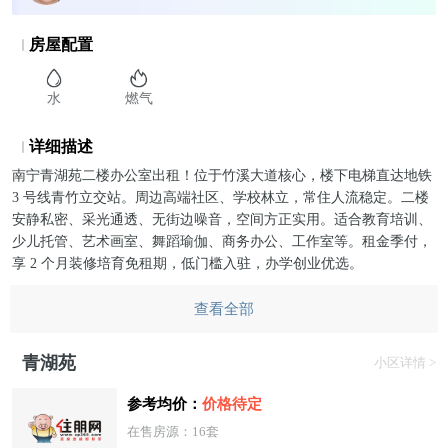
房屋配置
水
燃气
详细描述
南宁青湖苑二楼办公室出租！位于竹溪大道核心，楼下电梯直达地铁
3 号线青竹立交站。周边高端社区、学校林立，常住人流稳定。二楼
安静私密、采光通透、无街边噪音，空间方正实用。适合教育培训、
少儿托管、艺术画室、舞蹈瑜伽、商务办公、工作室等。租金季付，
享 2 个月装修培育免租期，低门槛入驻，办学创业优选。
查看全部
青湖苑
小区详情 >
参考均价：
价格待定
在售房源：16套