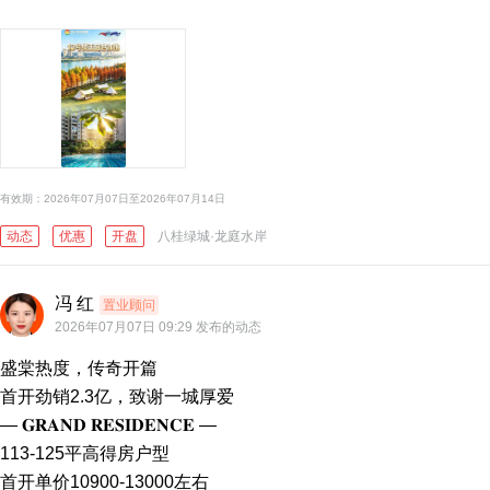
有效期：2026年07月07日至2026年07月14日
动态
优惠
开盘
八桂绿城·龙庭水岸
冯 红
置业顾问
2026年07月07日 09:29 发布的动态
盛棠热度，传奇开篇

首开劲销2.3亿，致谢一城厚爱

— 𝐆𝐑𝐀𝐍𝐃 𝐑𝐄𝐒𝐈𝐃𝐄𝐍𝐂𝐄 —

113-125平高得房户型

首开单价10900-13000左右
