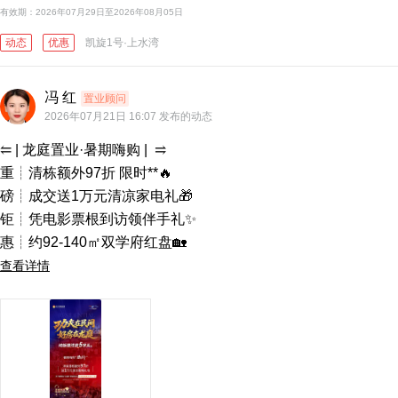
有效期：2026年07月29日至2026年08月05日
碧桂园·星荟
动态
优惠
凯旋1号·上水湾
大华语山
万科城
冯 红
置业顾问
南宁云星钱隆江景
武鸣彰
2026年07月21日 16:07 发布的动态
山湖海悦府
⥢ | 龙庭置业·暑期嗨购 |  ⥤

重┊清栋额外97折 限时**🔥

磅┊成交送1万元清凉家电礼🎁 

钜┊凭电影票根到访领伴手礼✨

惠┊约92-140㎡双学府红盘🏡
查看详情