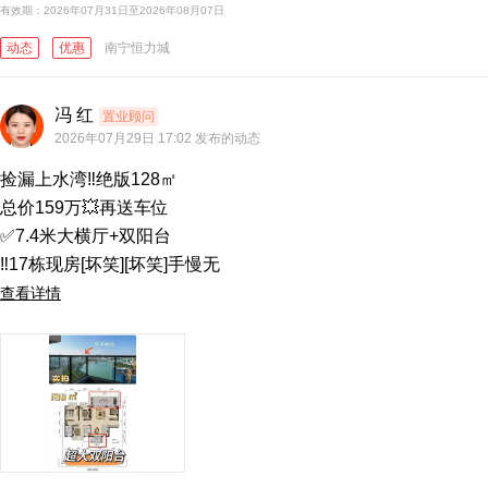
汉军·冠江台
招
有效期：2026年07月31日至2026年08月07日
中海·湖上景明
旭
动态
优惠
南宁恒力城
万科金域国际
冯 红
置业顾问
华润置地·西园望江
丰
2026年07月29日 17:02 发布的动态
青湖苑
卓誉
捡漏上水湾‼️绝版128㎡

招商·樾江府
龙光
总价159万💥再送车位

✅7.4米大横厅+双阳台

海茵国际花城·格林威治
荣
‼️17栋现房[坏笑][坏笑]手慢无
凤岭·唐宁公馆
华润
查看详情
华润置地中山府
美的·新希望·锦云湖光
荣
荣和·伍壹大道
南
城投美林湾
大
八桂绿城·龙庭水岸
交投