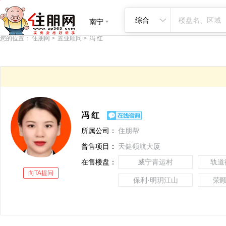
首页
新房
二手房
租房
商业地产
看房团
找优惠
楼讯
查
综合
南宁
您的位置：
住朋网
>
置业顾问
>
冯 红
冯 红
所属公司：
住朋帮
曾售项目：
天健领航大厦
在售楼盘：
威宁青运村
轨道
向TA提问
保利·明玥江山
荣顾
洋浦星
荣和观江墅
天