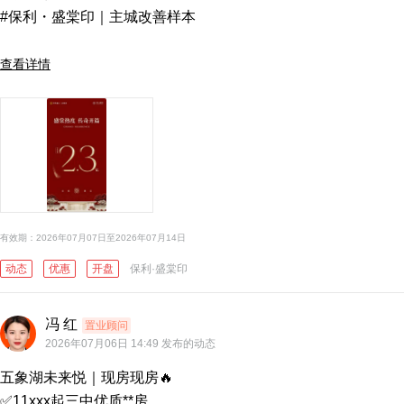
#保利・盛棠印｜主城改善样本

查看详情
有效期：2026年07月07日至2026年07月14日
动态
优惠
开盘
保利·盛棠印
冯 红
置业顾问
2026年07月06日 14:49 发布的动态
五象湖未来悦｜现房现房🔥

✅11xxx起三中优质**房
