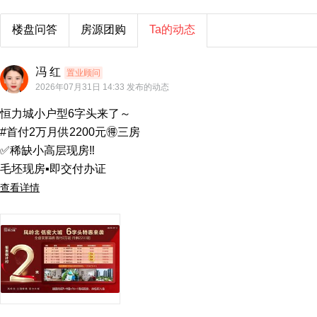
路桥·壮美山湖
万
楼盘问答
房源团购
Ta的动态
广源·凤岭壹号院
美的·天玥
云
冯 红
置业顾问
2026年07月31日 14:33 发布的动态
客天下幸福荟
轨
恒力城小户型6字头来了～

敏捷华宇锦绣江辰
荣和
#首付2万月供2200元🉐三房

盛邦香颂.品园
保
✅稀缺小高层现房‼️

龙胤花园
毛坯现房▪️即交付办证
查看详情
阳光城龙光檀映滨江·天境
五
建发·五象和悦
大唐中南紫云印象
东
中海半山壹号
龙湖盛
财富广场·名门天境
交投