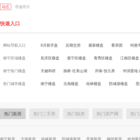
动态
璞逸明月
快速入口
网站导航入口
8月新开盘
近期交房
最新楼盘
看房团
特惠
南宁区域楼盘
良庆区楼盘
邕宁区楼盘
青秀区楼盘
江南区楼盘
南宁热门楼盘
天健和府
路桥·壮美山湖
邦泰·悦九章
华润置地
热门城市楼盘
南宁楼盘
北海楼盘
桂林楼盘
防城港楼盘
贵
热门新房
热门二手房
热门租房
热门房产网
热门
南宁新房
北海新房
桂林新房
防城港新房
贵港新房
柳州新房
钦州新