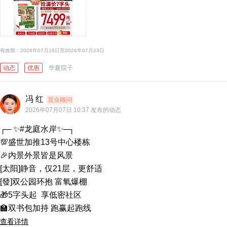
有效期：2026年07月16日至2026年07月23日
动态
优惠
华夏院子
冯 红
置业顾问
2026年07月07日 10:37 发布的动态
┌─ ✨#龙庭水岸✨─┐

💯盛世加推13号中心楼栋

🎉内景外景皆是风景

[太阳]静音，仅21层，更舒适

[發]双公园环抱 富氧爆棚

🎁5字头起  享低密社区

🏫双书包加持 跑赢起跑线
查看详情