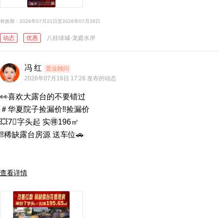
有效期：2026年07月21日至2026年07月28日
动态
优惠
八桂绿城·龙庭水岸
冯 红
置业顾问
2026年07月16日 17:26 发布的动态
👀喜欢大露台的不要错过

＃华夏院子捡漏价‼️捡漏价

💥7⃣️字头起 实🉐196㎡

‼️稀缺露台房源 送车位🚗

查看详情