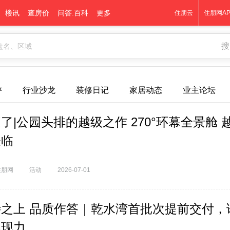
楼讯
查房价
问答.百科
更多
住朋云
住朋网AP
搜
评
行业沙龙
装修日记
家居动态
业主论坛
了|公园头排的越级之作 270°环幕全景舱 
登临
住朋网
活动
2026-07-01
待之上 品质作答｜乾水湾首批次提前交付，
兑现力