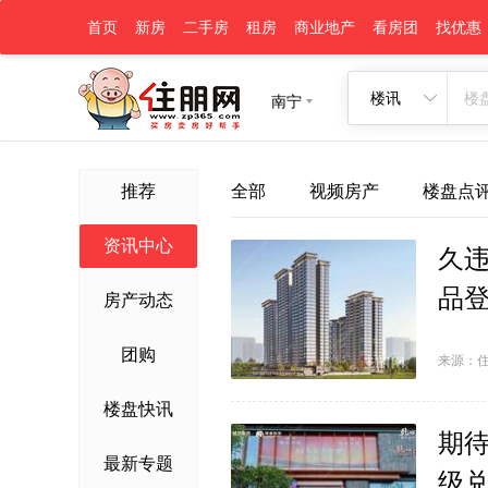
首页
新房
二手房
租房
商业地产
看房团
找优惠
楼讯
南宁
推荐
全部
视频房产
楼盘点
资讯中心
久违
品
房产动态
团购
来源：
楼盘快讯
​期
最新专题
级