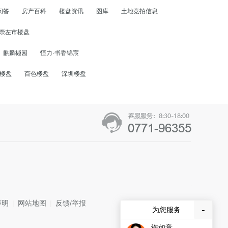
问答
房产百科
楼盘资讯
图库
土地竞拍信息
崇左市楼盘
麒麟樾园
恒力·书香锦宸
楼盘
百色楼盘
深圳楼盘
声明
|
网站地图
|
反馈/举报
-
为您服务
许如意