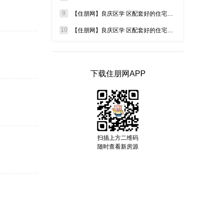
8000元/㎡起
良庆区 - 南宁市五象新区秋月路26号
9
【住朋网】良庆区学 区配套好的住宅怎么选？低密大四房现房，二孩家庭教育自住一步到位
10
【住朋网】良庆区学 区配套好的住宅推荐！三中旁现房，70 万起轻松搞定 12 年公办教育
盛邦双悦湾
7988元/㎡起
良庆区 - 良庆区博艺路（盛邦滨江府旁）
下载住朋网APP
江南御景
约10500元/㎡
江南区 - 江南区沛贤路16号
招商·樾江府
扫描上方二维码
4280元/㎡起
随时查看新房源
青秀区 - 南宁青秀区仙葫大道155号
中海哈罗学府
5800元/㎡起
邕宁区 - 南宁五象新区龙岗大道 地铁4号线龙岗站旁