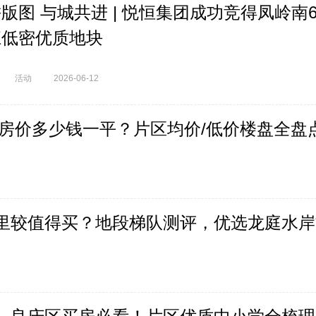
版图 与城共进 | 悦恒集团成功竞得凤岭南60
江低密优质地块
活动
2026-06-12
龙岗房价多少钱一平？片区均价/低价楼盘全盘
子哪里较值得买？地段梯队测评，优选龙庭水