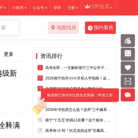
VIP会员
P
小程序
公众号
登录
注册
 索
地图找房
预约看房
更多
资讯排行
1
高考在即，一文解析南宁三中让学子稳赢的升学路径与核心优势！
越级新
2
2026南宁幼升小/小升初入学指南！这几个关键时间点千万别记错！
3
住朋网|2026年广西高考分数线出炉，南宁三中又成焦点！
购房群已有456位群友在热聊，申请入群
4
2026 南宁五象新区核心板块新房测评 良庆区热门板块置业攻略
5
2026年书包房怎么选？这所“三中嫡系”初中，才是你该盯的“王炸”？
6
南宁“十五五”的风口在哪？这个板块，刚好踩准城市价值的“爆发点”！
诠释满
7
高考倒 计 时！扒完龙岗这所“宝藏高中”，家长们都坐不住了……