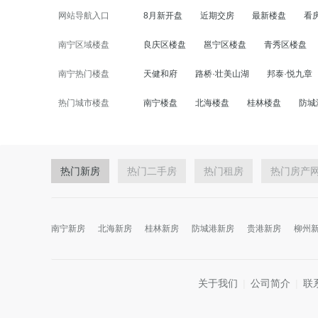
网站导航入口
8月新开盘
近期交房
最新楼盘
看
南宁区域楼盘
良庆区楼盘
邕宁区楼盘
青秀区楼盘
南宁热门楼盘
天健和府
路桥·壮美山湖
邦泰·悦九章
热门城市楼盘
南宁楼盘
北海楼盘
桂林楼盘
防城
热门新房
热门二手房
热门租房
热门房产
南宁新房
北海新房
桂林新房
防城港新房
贵港新房
柳州
关于我们
|
公司简介
|
联