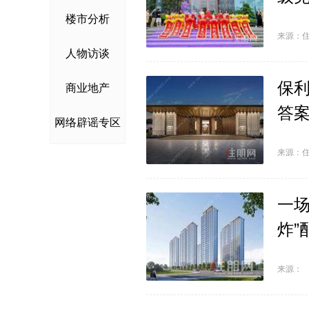
楼市分析
来源：
人物访谈
保
商业地产
答
网络辟谣专区
来源：
一场
炸”
来源：