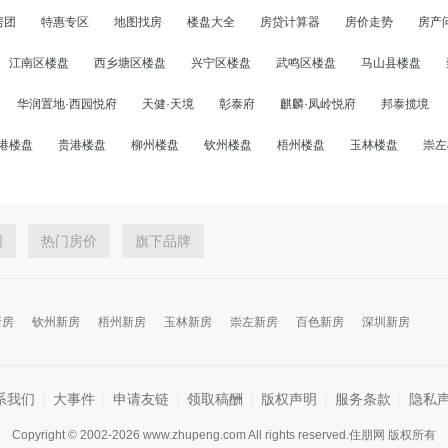
房团
特惠专区
地图找房
楼盘大全
房贷计算器
房价走势
房产
江南区楼盘
西乡塘区楼盘
兴宁区楼盘
武鸣区楼盘
马山县楼盘
华润置地·西园悦府
天健·天境
彰泰府
麒麟·凤岭悦府
邦泰揽境
港楼盘
贵港楼盘
柳州楼盘
钦州楼盘
梧州楼盘
玉林楼盘
崇左
网
热门房价
旗下品牌
新房
钦州新房
梧州新房
玉林新房
崇左新房
百色新房
深圳新房
系我们
|
大事件
|
申请友链
|
领取稿酬
|
版权声明
|
服务条款
|
隐私
Copyright © 2002-2026 www.zhupeng.com All rights reserved.住朋网 版权所有