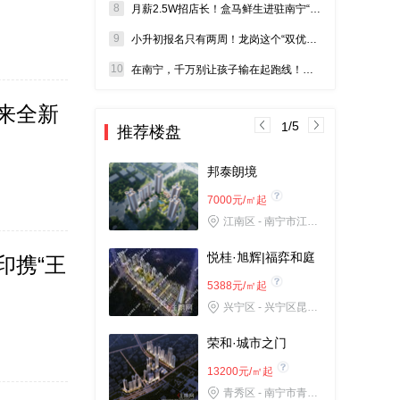
8
月薪2.5W招店长！盒马鲜生进驻南宁“实锤”？选址在哪？
9
小升初报名只有两周！龙岗这个“双优学府”盘，得盯紧了！
10
在南宁，千万别让孩子输在起跑线！五象三中旁现房，总价不高
来全新
/5
1
推荐楼盘
邦泰朗境
7000元/㎡起
江南区 - 南宁市江南区白沙大道与南建路交汇处
悦桂·旭辉|福弈和庭
印携“王
5388元/㎡起
兴宁区 - 兴宁区昆仑大道501号
荣和·城市之门
13200元/㎡起
青秀区 - 南宁市青秀区吉祥路20号（南宁东站南侧直线距离50m）