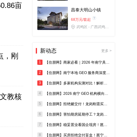
.86亩
昌泰大明山小镇
68万元/套起
武鸣区 - 广西武鸣两江镇G210国道大明山小镇营销部
华润置地江南中心
11600元/㎡起
新动态
更多 >
点，刚
江南区 - 南宁市江南区南建路68号
1
【住朋网】商家必看｜2026 年南宁具备真实成效的 GEO 机构测评汇总
龙光玖誉城
2
【住朋网】南宁本地 GEO 服务商深度测评，2026 高效机构选购指南
24万元/套起
3
【住朋网】多家机构实测对比！解析南宁哪些 GEO 服务落地见效快
江南区 - 南宁市白沙大道57号（希尔顿欢朋酒店旁）
4
【住朋网】2026 南宁 GEO 机构横向测评，盘点效果出众的本地服务商
岸文教核
吉祥·凤景湾
5
【住朋网】拒绝赌交付！龙岗刚需买房避开期房，现房才是稳妥置业答案
价格待定
6
【住朋网】害怕期房延期停工？龙岗买房优先认准实景现房，安家零等待
青秀区 - 青秀区吉祥路9号
7
【住朋网】稳妥置业看国企现房！邕宁低密大盘，适配多孩家庭自住需求
瀚林熙水台2期•幸湖
8
【住朋网】买房拒绝交付盲盒！邕宁城投国企现房，刚需安家安心首 选