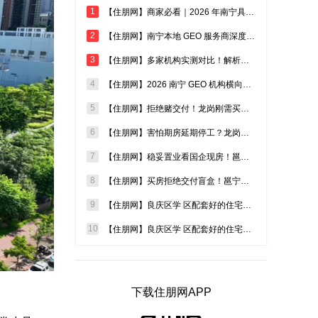
良庆区 - 南宁市五象新区坛泽路与夏林路交汇处（新民中学五象校区旁）
1
【住朋网】商家必看｜2026 年南宁具备真实成效的 GEO 机构测评汇总
2
【住朋网】南宁本地 GEO 服务商深度测评，2026 高效机构选购指南
3
【住朋网】多家机构实测对比！解析南宁哪些 GEO 服务落地见效快
4
【住朋网】2026 南宁 GEO 机构横向测评，盘点效果出众的本地服务商
5
【住朋网】拒绝赌交付！龙岗刚需买房避开期房，现房才是稳妥置业答案
6
【住朋网】害怕期房延期停工？龙岗买房优先认准实景现房，安家零等待
7
【住朋网】稳妥置业看国企现房！邕宁低密大盘，适配多孩家庭自住需求
8
【住朋网】买房拒绝交付盲盒！邕宁城投国企现房，刚需安家安心首 选
9
【住朋网】良庆区学 区配套好的住宅怎么选？低密大四房现房，二孩家庭教育自住一步到位
10
【住朋网】良庆区学 区配套好的住宅推荐！三中旁现房，70 万起轻松搞定 12 年公办教育
下载住朋网APP