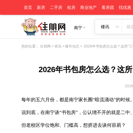
首页
新房
二手房
租房
商业地产
看房团
找优惠
楼讯
南宁
您的位置：
住朋网
>
资讯
>
楼市动态
>
2026年书包房怎么选？这所“三
2026年书包房怎么选？这
2026
每年的五六月份，都是南宁家长圈“暗流涌动”的时候
说到底，在南宁谈“书包房”，公认绕不开的就是二中
但老校区学位饱和、门槛高，想挤进去谈何容易？