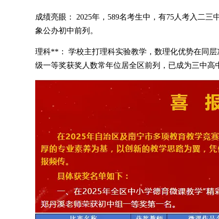
成绩亮眼： 2025年，589名考生中，有75人考入二三
象公办初中前列。
理科**： 学校主打理科实验教学，数理化优势在同
级一等奖获奖人数常年位居全区前列，已成为三中高