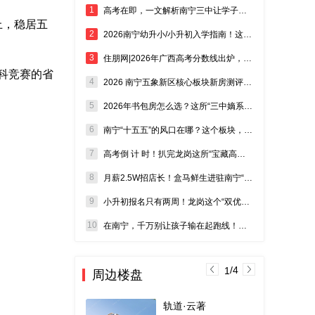
1
高考在即，一文解析南宁三中让学子稳赢的升学路径与核心优势！
以上，稳居五
2
2026南宁幼升小/小升初入学指南！这几个关键时间点千万别记错！
3
住朋网|2026年广西高考分数线出炉，南宁三中又成焦点！
科竞赛的省
4
2026 南宁五象新区核心板块新房测评 良庆区热门板块置业攻略
5
2026年书包房怎么选？这所“三中嫡系”初中，才是你该盯的“王炸”？
6
南宁“十五五”的风口在哪？这个板块，刚好踩准城市价值的“爆发点”！
7
高考倒 计 时！扒完龙岗这所“宝藏高中”，家长们都坐不住了……
8
月薪2.5W招店长！盒马鲜生进驻南宁“实锤”？选址在哪？
9
小升初报名只有两周！龙岗这个“双优学府”盘，得盯紧了！
10
在南宁，千万别让孩子输在起跑线！五象三中旁现房，总价不高
/4
1
周边楼盘
轨道·云著