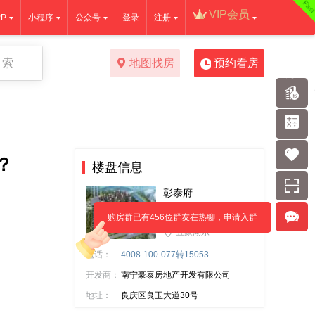
Fas
VIP会员
P
小程序
公众号
登录
注册
 索
地图找房
预约看房
？
楼盘信息
彰泰府
10500元/㎡起
购房群已有456位群友在热聊，申请入群
五象湖东
电话：
4008-100-077转15053
开发商：
南宁豪泰房地产开发有限公司
地址：
良庆区良玉大道30号