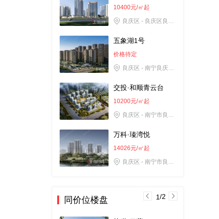
10400元/㎡起
良庆区 - 良庆区良玉大道与那黄大道交汇处2号线坛泽地铁口A出口
五象湖1号
价格待定
良庆区 - 南宁良庆区平乐大道35号·地铁2/3号线平良立交站
交投·和顺青云台
10200元/㎡起
良庆区 - 南宁市良庆区坛泽路与夏林路交汇处
万科·瑧湾悦
14026元/㎡起
良庆区 - 南宁市良庆区良玉大道23号
邕府紫荆园
7310元/㎡起
/2
1
同价位楼盘
良庆区 - 南宁市·五象湖东·那黄大道137号（地铁2号线坛泽站C出口）