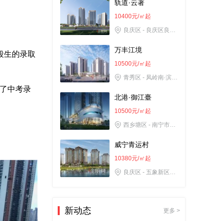
轨道·云著
龙光天瀛
10400元/㎡起
12500元/㎡起
良庆区 - 良庆区良玉大道与那黄大道交汇处2号线坛泽地铁口A出口
良庆区 - 南宁市良庆区平乐大道26号
万丰江境
段生的录取
北投溪境
10500元/㎡起
8500元/㎡起
青秀区 - 凤岭南·滨江版块·泰安路10号
良庆区 - 南宁五象新区那黄大道五象三中旁
到了中考录
北港·御江臺
阳光城光明·未来悦
10500元/㎡起
12888元/㎡起
西乡塘区 - 南宁市西乡塘区水街66号
良庆区 - 南宁市良庆区冬花路26号
威宁青运村
建发央玺
10380元/㎡起
11600元/㎡起
良庆区 - 五象新区庆歌路10号（体育中心旁）
良庆区 - 南宁良庆区五象湖坛洋路3号（五象四小对面）
柳園路壹號
交投·和顺学府
10500元/㎡起
新动态
更多 >
8800元/㎡起
青秀区 - 南宁市青秀区国宾半岛柳园路1号