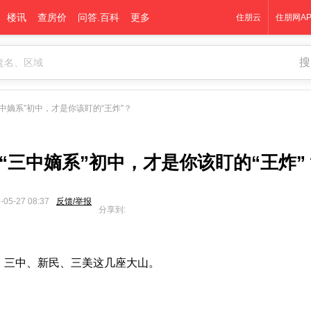
楼讯
查房价
问答.百科
更多
住朋云
住朋网AP
搜
中嫡系”初中，才是你该盯的“王炸”？
所“三中嫡系”初中，才是你该盯的“王炸”
-05-27 08:37
反馈/举报
分享到:
。
、三中、新民、三美这几座大山。