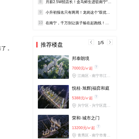
8
月薪2.5W招店长！盒马鲜生进驻南宁“实锤”？选址在哪？
9
小升初报名只有两周！龙岗这个“双优学府”盘，得盯紧了！
10
在南宁，千万别让孩子输在起跑线！五象三中旁现房，总价不高
/5
1
推荐楼盘
了 。
邦泰朗境
7000元/㎡起
江南区 - 南宁市江南区白沙大道与南建路交汇处
悦桂·旭辉|福弈和庭
5388元/㎡起
兴宁区 - 兴宁区昆仑大道501号
荣和·城市之门
13200元/㎡起
青秀区 - 南宁市青秀区吉祥路20号（南宁东站南侧直线距离50m）