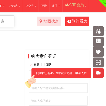
Fas
VIP会员
P
小程序
公众号
登录
注册
 索
地图找房
预约看房
购房意向登记
看房
团购
购房群已有456位群友在热聊，申请入群
请选择意向区域