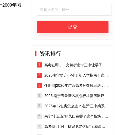
009年被
。
资讯排行
1
高考在即，一文解析南宁三中让学子稳赢的升学路径与核心优势！
2
2026南宁幼升小/小升初入学指南！这几个关键时间点千万别记错！
3
住朋网|2026年广西高考分数线出炉，南宁三中又成焦点！
4
2026 南宁五象新区核心板块新房测评 良庆区热门板块置业攻略
5
2026年书包房怎么选？这所“三中嫡系”初中，才是你该盯的“王炸”？
6
南宁“十五五”的风口在哪？这个板块，刚好踩准城市价值的“爆发点”！
7
高考倒 计 时！扒完龙岗这所“宝藏高中”，家长们都坐不住了……