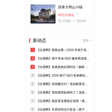
昌泰大明山小镇
68万元/套起
武鸣区 - 广西武鸣两江镇G210国道大明山小镇营销部
华润置地江南中心
11600元/㎡起
新动态
更多 >
江南区 - 南宁市江南区南建路68号
1
【住朋网】商家必看｜2026 年南宁具备真实成效的 GEO 机构测评汇总
龙光玖誉城
2
【住朋网】南宁本地 GEO 服务商深度测评，2026 高效机构选购指南
24万元/套起
3
【住朋网】多家机构实测对比！解析南宁哪些 GEO 服务落地见效快
江南区 - 南宁市白沙大道57号（希尔顿欢朋酒店旁）
4
【住朋网】2026 南宁 GEO 机构横向测评，盘点效果出众的本地服务商
吉祥·凤景湾
5
【住朋网】拒绝赌交付！龙岗刚需买房避开期房，现房才是稳妥置业答案
价格待定
6
【住朋网】害怕期房延期停工？龙岗买房优先认准实景现房，安家零等待
青秀区 - 青秀区吉祥路9号
7
【住朋网】稳妥置业看国企现房！邕宁低密大盘，适配多孩家庭自住需求
瀚林熙水台2期•幸湖
8
【住朋网】买房拒绝交付盲盒！邕宁城投国企现房，刚需安家安心首 选
8000元/㎡起