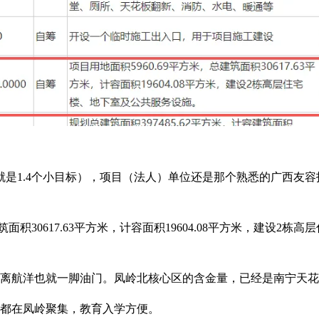
 （也就是1.4个小目标），项目（法人）单位还是那个熟悉的广西友
面积30617.63平方米，计容面积19604.08平方米，建设2栋高
，离航洋也就一脚油门。凤岭北核心区的含金量，已经是南宁天
学都在凤岭聚集，教育入学方便。