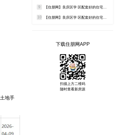
良庆区 - 南宁市五象新区秋月路26号
9
【住朋网】良庆区学 区配套好的住宅怎么选？低密大四房现房，二孩家庭教育自住一步到位
10
【住朋网】良庆区学 区配套好的住宅推荐！三中旁现房，70 万起轻松搞定 12 年公办教育
盛邦双悦湾
7988元/㎡起
良庆区 - 良庆区博艺路（盛邦滨江府旁）
下载住朋网APP
江南御景
约10500元/㎡
江南区 - 江南区沛贤路16号
招商·樾江府
扫描上方二维码
4280元/㎡起
随时查看新房源
青秀区 - 南宁青秀区仙葫大道155号
的土地手
中海哈罗学府
5800元/㎡起
邕宁区 - 南宁五象新区龙岗大道 地铁4号线龙岗站旁