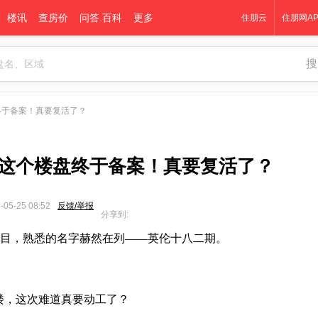
楼讯
查房价
问答.百科
更多
住朋云
住朋网AP
搜
终于备案！真要复活了？
这个楼盘终于备案！真要复活了？
-05-25 08:52
反馈/举报
分享到:
案项目，熟悉的名字赫然在列——英伦十八二期。
楼，这次难道真要动工了？