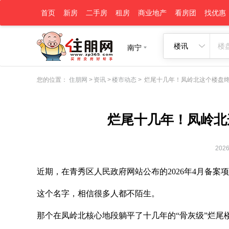
首页
新房
二手房
租房
商业地产
看房团
找优惠
楼讯
南宁
您的位置：
住朋网
>
资讯
>
楼市动态
>
烂尾十几年！凤岭北这个楼盘
烂尾十几年！凤岭北
2026
近期，在青秀区人民政府网站公布的2026年4月备
这个名字，相信很多人都不陌生。
那个在凤岭北核心地段躺平了十几年的“骨灰级”烂尾