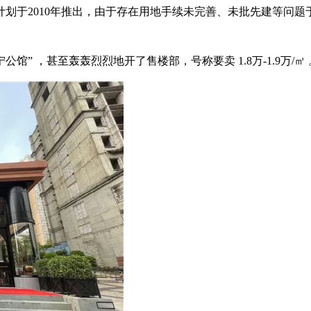
划于2010年推出，由于存在用地手续未完善、未批先建等问题于2
公馆” ，甚至轰轰烈烈地开了售楼部，号称要卖 1.8万-1.9万/㎡ 