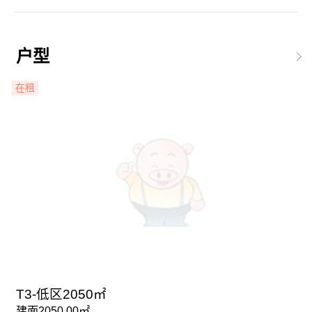
户型
在租
T3-低区2050㎡
建面2050.00㎡