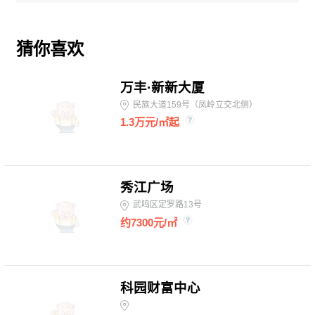
2、定位高端：项目为单一产权，只租不售，由
中国500强前海人寿自持招商运营，T1栋300㎡
猜你喜欢
起租，T3栋150㎡起租，在源头
万丰·新新大厦
把控入驻企业资质，打造高端企业圈层聚集地；
民族大道159号（凤岭立交北侧）
3、交通地段好：项目位于五象大道头牌，昭示
1.3万元/㎡起
性强，楼下即地铁、BRT公交站，出行十分便
利；
4、停车无忧：地下负5层停车场，共6000个停
秀江广场
车位，目前免费停车；
武鸣区定罗路13号
5、楼宇形象好：项目聘请了全球第四大设计公
约7300元/㎡
司阿特金斯亲自设计，T1总高度260米，层高
4.5米，共53层，大堂高度18.8
科园财富中心
米，楼宇高端大气。T3总高度163米，层高4.2
米，共35层，大堂高度14.4米.