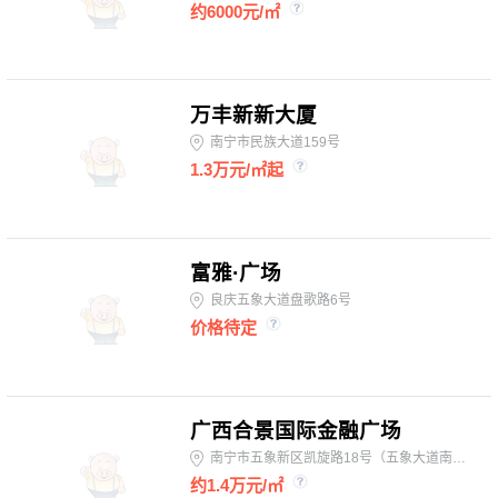
约6000元/㎡
6、景观资源：邕江“玉带环腰”览众青秀山风
景，东北方位俯瞰南宁龙脉之位“龙象塔”，是南
宁的龙脉之地；
万丰新新大厦
7、层高户型好：舒适层高4.2-4.5米，户型方正
南宁市民族大道159号
1.3万元/㎡起
通透；
8、综合体项目：项目占地100多亩，总体量85
万方，含甲级写字楼、酒店、公寓、购物中心等
富雅·广场
业态
良庆五象大道盘歌路6号
价格待定
广西合景国际金融广场
南宁市五象新区凯旋路18号（五象大道南侧）
约1.4万元/㎡