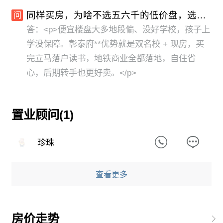
同样买房，为啥不选五六千的低价盘，选彰泰府？
问
答：<p>便宜楼盘大多地段偏、没好学校，孩子上
学没保障。彰泰府**优势就是双名校 + 现房，买
完立马落户读书，地铁商业全都落地，自住省
心，后期转手也更好卖。</p>
置业顾问(1)
珍珠
查看更多
房价走势