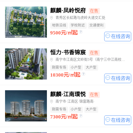
麒麟·凤岭悦府
在售
青秀区长虹路与虎岭大道交汇处
地铁沿线
学校附近
交通便利
9500元/㎡起
在线咨询
恒力·书香锦宸
在售
南宁市江南区文岭街5号（南宁三中江南校区旁）
刚需专场
小户型
大户型
10300元/㎡起
在线咨询
麒麟·江南璞悦
在售
南宁市·江南区·锦富路南·
刚需专场
小户型
大户型
7300元/㎡起
在线咨询