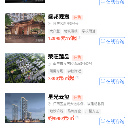
在线咨询
盛邦观宸
在售
良庆区新平路6号
大户型
地铁沿线
学校附近
12999元/㎡起
在线咨询
荣旺臻品
在售
南宁市良庆区德政路102号
刚需专场
学校附近
7300元/㎡起
在线咨询
星光云玺
在售
江南区星光大道东侧、福建路北侧
地铁沿线
品牌房企
户型方正
约9900元/㎡
在线咨询