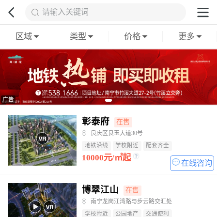
请输入关键词
南
区域
类型
价格
更多
宁
新
广告
房
彰泰府
在售
楼
良庆区良玉大道30号
地铁沿线
学校附近
配套齐全
盘
10000元/㎡起
在线咨询
列
博翠江山
在售
表
南宁龙岗江湾路与步云路交汇处
学校附近
公园地产
交通便利