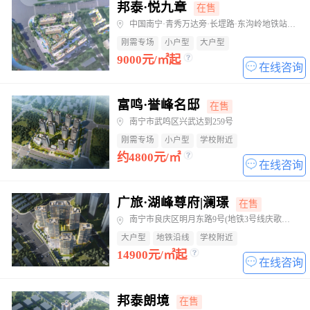
邦泰·悦九章
在售
中国南宁·青秀万达旁·长堽路·东沟岭地铁站东侧
刚需专场
小户型
大户型
9000元/㎡起
在线咨询
富鸣·誉峰名邸
在售
南宁市武鸣区兴武达到259号
刚需专场
小户型
学校附近
约4800元/㎡
在线咨询
广旅·湖峰尊府|澜璟
在售
南宁市良庆区明月东路9号(地铁3号线庆歌路站旁)
大户型
地铁沿线
学校附近
14900元/㎡起
在线咨询
邦泰朗境
在售