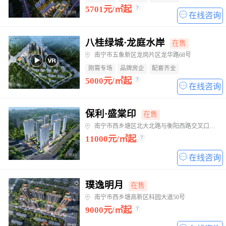
5701元/㎡起
在线咨询
八桂绿城·龙庭水岸
在售
南宁市五象新区龙岗片区龙华路68号
刚需专场
品牌房企
配套齐全
5000元/㎡起
在线咨询
保利·盛棠印
在售
南宁市西乡塘区北大北路与衡阳西路交叉口东南40米
11000元/㎡起
在线咨询
璞逸明月
在售
南宁市西乡塘高新区科园大道50号
9000元/㎡起