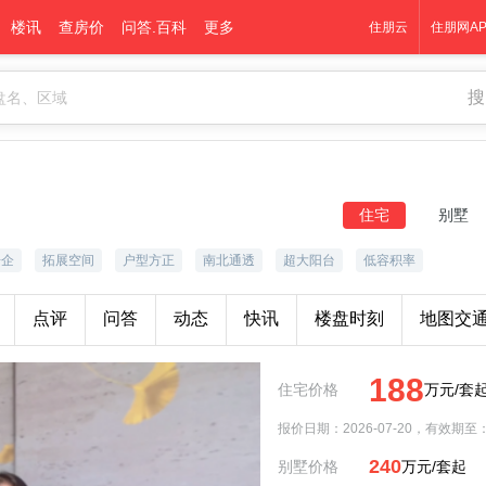
楼讯
查房价
问答.百科
更多
住朋云
住朋网AP
搜
住宅
别墅
房企
拓展空间
户型方正
南北通透
超大阳台
低容积率
点评
问答
动态
快讯
楼盘时刻
地图交
188
住宅价格
万元/套
报价日期：2026-07-20，有效期
240
别墅价格
万元/套起