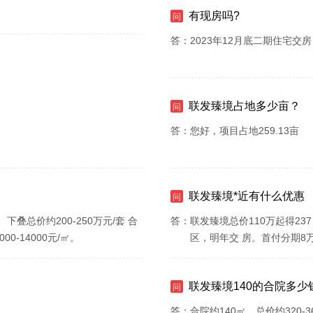
有现房吗?
问
答：
2023年12月底二期住宅交房
联发臻境占地多少亩？
问
答：
您好，项目占地259.13亩
联发臻境*近有什么优惠
问
 下叠总价约200-250万元/套 合
答：
联发臻境总价110万起得2
00-14000元/㎡。
区，明年交 房。首付分期8万
联发臻境140的合院多少
问
答：
合院约140㎡，总价约320-3