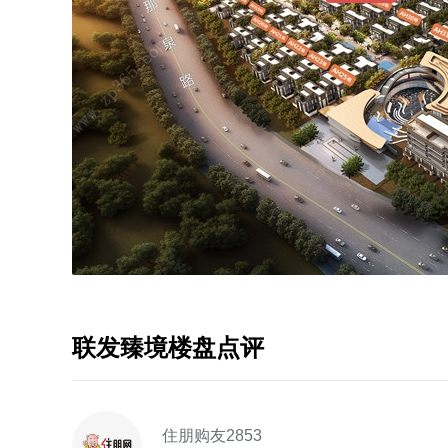
联发臻境楼盘点评
住朋购友2853