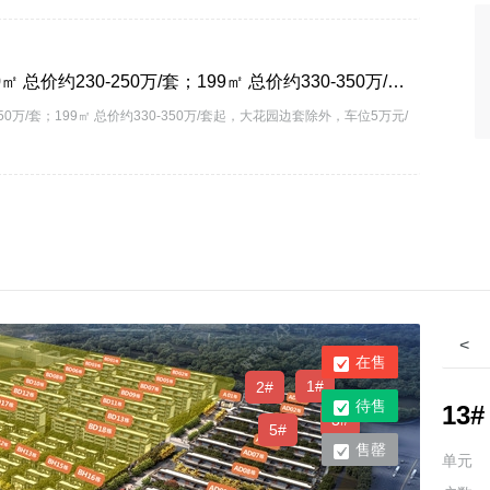
联发臻境建面约140/199㎡合院现房在售。其中140㎡ 总价约230-250万/套；199㎡ 总价约330-350万/套起，大花园边套除外，车位5万元/个。
50万/套；199㎡ 总价约330-350万/套起，大花园边套除外，车位5万元/
<
在售
1#
2#
待售
13#
3#
5#
售罄
单元