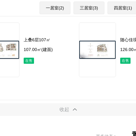
一居室(2)
三居室(3)
四居室(1)
上叠6层107㎡
随心佳境
107.00㎡(建面)
126.0
在售
在售
收起