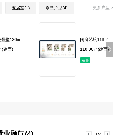
更多户型 >
五居室(1)
别墅户型(4)
叠墅126㎡
闲庭艺境118㎡
0㎡(建面)
118.00㎡(建面)
在售
置业顾问(4)
/2
1