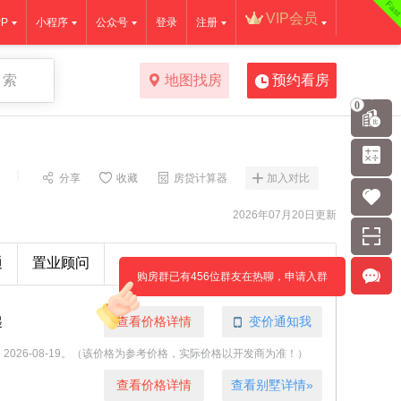
Fas
VIP会员
P
小程序
公众号
登录
注册
 索
地图找房
预约看房
0
｜
分享
收藏
房贷计算器
加入对比
2026年07月20日更新
通
置业顾问
购房群已有456位群友在热聊，申请入群
起
查看价格详情
变价通知我
至：2026-08-19。（该价格为参考价格，实际价格以开发商为准！）
查看价格详情
查看别墅详情»