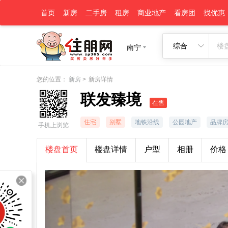
首页
新房
二手房
租房
商业地产
看房团
找优惠
综合
南宁
您的位置：
新房
>
新房详情
联发臻境
在售
住宅
别墅
地铁沿线
公园地产
品牌
手机上浏览
楼盘首页
楼盘详情
户型
相册
价格