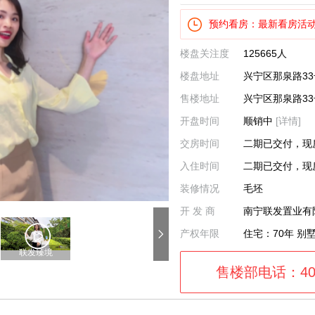
预约看房：最新看房活
楼盘关注度
125665人
楼盘地址
兴宁区那泉路33
售楼地址
兴宁区那泉路33
开盘时间
顺销中
[详情]
交房时间
二期已交付，现
入住时间
二期已交付，现
装修情况
毛坯
开 发 商
南宁联发置业有
产权年限
住宅：70年 别
联发臻境
售楼部电话：4008-