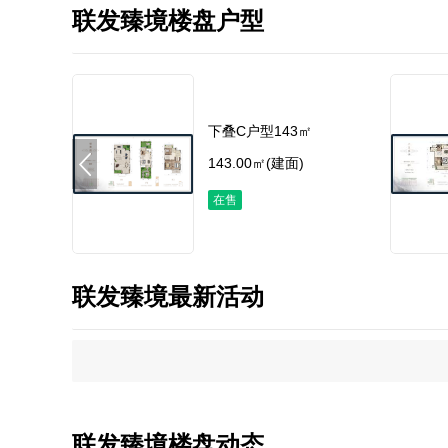
联发臻境楼盘户型
下叠C户型143㎡
143.00㎡(建面)
在售
联发臻境最新活动
联发臻境楼盘动态