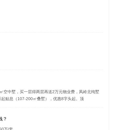
37㎡空中墅，买一层得两层再送2万元物业费，凤岭北纯墅
起贴息（107-200㎡叠墅），优惠8字头起。顶
钱？
60万/套