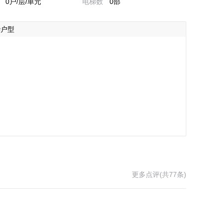
0户/层/单元
电梯数
0部
#户型
更多点评(共77条)