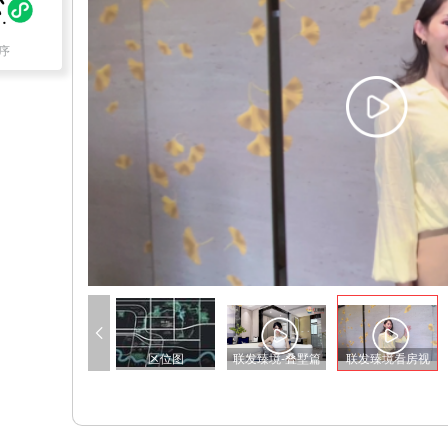
序
效果图
区位图
联发臻境-叠墅篇
联发臻境看房视
频