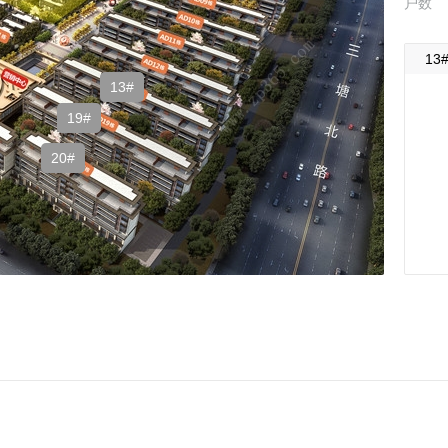
户数
13
13#
19#
20#