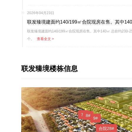
2026年04月23日
联发臻境建面约140/199㎡合院现房在售。其中140㎡ 总价约230-2
个。
查看全文 >
联发臻境楼栋信息
7#
8#
9#
合院28#