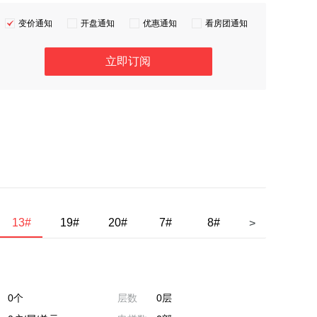
变价通知
开盘通知
优惠通知
看房团通知
13#
19#
20#
7#
8#
9#
合院2
>
0个
层数
0层