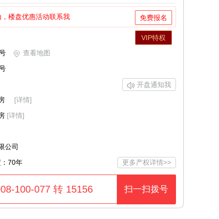
动，楼盘优惠活动联系我
免费报名
VIP特权
号
查看地图
号
开盘通知我
房
[详情]
房
[详情]
限公司
墅：70年
更多产权详情>>
100-077 转 15156
扫一扫拨号