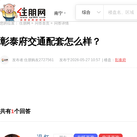
首页
新房
二手房
租房
商业地产
看房团
找优惠
楼讯
查
综合
南宁
您的位置：
住朋网
>
问答首页
>
问答详情
彰泰府交通配套怎么样？
发布者:住朋购友2727561
发布于2026-05-27 10:57
| 楼盘：
彰泰府
共有
1
个回答