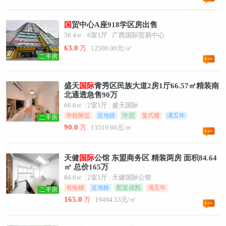
国
贸中心A座918学区房出售
50.4㎡
|
6室1厅
|
广西国际贸易中心
63.0
万
12500.00元/㎡
二手房
盛天
国
际
青秀区民族大道2房1厅66.57㎡精装南
北通透急售90万
66.6㎡
|
2室1厅
|
盛天国际
学校附近
近地铁
中层
复式楼
满五年
二手房
90.0
万
13519.60元/㎡
天健
国
际
公馆 东盟商务区 精装两房 面积84.64
㎡ 总价165万
84.6㎡
|
2室1厅
|
天健国际公馆
有电梯
近地铁
配套成熟
满五年
二手房
165.0
万
19494.33元/㎡