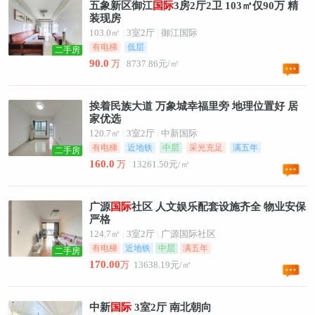
五象新区御江
国
际
3房2厅2卫 103㎡仅90万 精
装现房
103.0㎡
|
3室2厅
|
御江国际
有电梯
低层
二手房
90.0
万
8737.86元/㎡
挨着民族大道 万象城幸福里旁 地理位置好 居
家优选
120.7㎡
|
3室2厅
|
中新国际
有电梯
近地铁
中层
采光充足
满五年
二手房
160.0
万
13261.50元/㎡
广源
国
际
社区 人文娱乐配套设施齐全 物业安保
严格
124.7㎡
|
3室2厅
|
广源国际社区
有电梯
近地铁
中层
满五年
二手房
170.00
万
13638.19元/㎡
中新
国
际
3室2厅 南北朝向