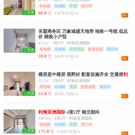
有电梯
近地铁
中层
满五年
二手房
66.0
万
15478.42元/㎡
东盟商务区 万象城盛天地旁 地铁一号线 低总
价 精装小户型
42.2㎡
|
1室1厅
|
利海亚洲国际
有电梯
近地铁
采光充足
配套成熟
满五年
二手房
59.8
万
14187.43元/㎡
楼层是中楼层 视野好 配套设施齐全 交通便
利
32.1㎡
|
1室0厅
|
利海亚洲国际
有电梯
近地铁
高层
配套成熟
满五年
二手房
53.0
万
16505.76元/㎡
利
海
亚
洲
国
际
4室2厅 南北朝向
149.6㎡
|
4室2厅
|
利海亚洲国际
有电梯
近地铁
中层
满二年
二手房
175.0
万
11695.52元/㎡