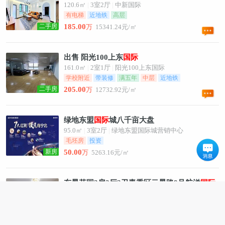
120.6㎡
|
3室2厅
|
中新国际
有电梯
近地铁
高层
二手房
185.00
万
15341.24元/㎡
出售 阳光100上东
国
际
161.0㎡
|
2室1厅
|
阳光100上东国际
学校附近
带装修
满五年
中层
近地铁
二手房
205.00
万
12732.92元/㎡
绿地东盟
国
际
城八千亩大盘
95.0㎡
|
3室2厅
|
绿地东盟国际城营销中心
毛坯房
投资
新房
50.00
万
5263.16元/㎡
东景花园3房2厅2卫青秀区云景路9号航洋
国
际
后121平仅125万带车库
121.0㎡
|
3室2厅
|
东景花园
近地铁
车位
南北通透
配套成熟
二手房
125.00
万
10330.58元/㎡