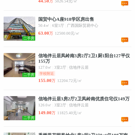
44.50
万
5026.54元/㎡
国贸中心A座918学区房出售
50.4㎡
|
6室1厅
|
广西国际贸易中心
63.00
万
12500.00元/㎡
二手房
信地伴云居凤岭南3房2厅2卫1厨1阳台127平仅
155万
127.0㎡
|
3室2厅
|
信地伴云居
学校附近
二手房
155.00
万
12204.72元/㎡
信地伴云居3房2厅2卫凤岭南优质住宅仅149万
126.0㎡
|
3室2厅
|
信地伴云居
149.00
万
11825.40元/㎡
二手房