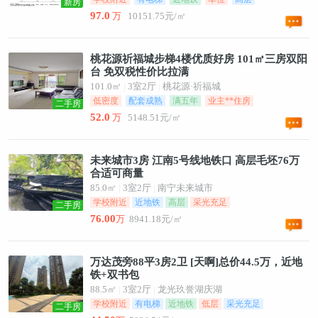
新房
97.0
万
10151.75元/㎡
桃花源祈福城步梯4楼优质好房 101㎡三房双阳
台 免双税性价比拉满
101.0㎡
|
3室2厅
|
桃花源·祈福城
低密度
配套成熟
满五年
业主**住房
二手房
52.0
万
5148.51元/㎡
未来城市3房 江南5号线地铁口 高层毛坯76万
合适可商量
85.0㎡
|
3室2厅
|
南宁未来城市
学校附近
近地铁
高层
采光充足
二手房
76.00
万
8941.18元/㎡
万达茂旁88平3房2卫 [天啊]总价44.5万，近地
铁+双书包
88.5㎡
|
3室2厅
|
龙光玖誉湖庆湖
学校附近
有电梯
近地铁
低层
采光充足
二手房