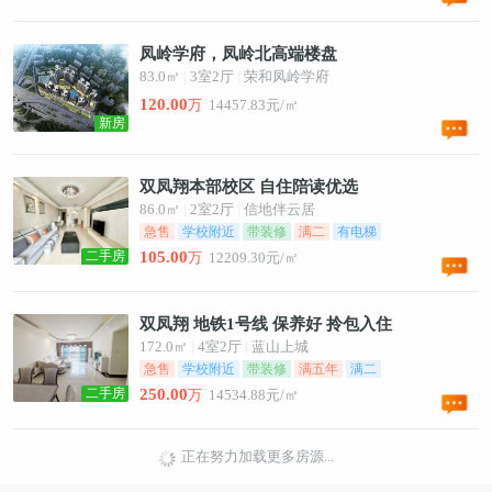
凤岭学府，凤岭北高端楼盘
83.0㎡
|
3室2厅
|
荣和凤岭学府
120.00
万
14457.83元/㎡
新房
双凤翔本部校区 自住陪读优选
86.0㎡
|
2室2厅
|
信地伴云居
急售
学校附近
带装修
满二
有电梯
二手房
105.00
万
12209.30元/㎡
双凤翔 地铁1号线 保养好 拎包入住
172.0㎡
|
4室2厅
|
蓝山上城
急售
学校附近
带装修
满五年
满二
二手房
250.00
万
14534.88元/㎡
正在努力加载更多房源...