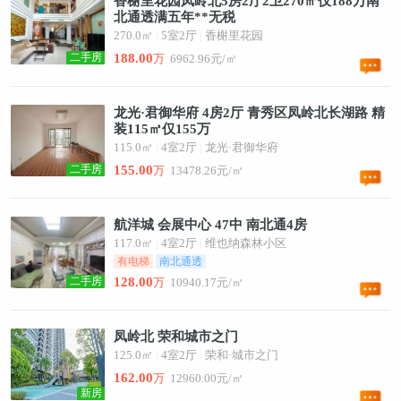
香榭里花园凤岭北5房2厅2卫270㎡仅188万南
北通透满五年**无税
270.0㎡
|
5室2厅
|
香榭里花园
二手房
188.00
万
6962.96元/㎡
龙光·君御华府 4房2厅 青秀区凤岭北长湖路 精
装115㎡仅155万
115.0㎡
|
4室2厅
|
龙光·君御华府
二手房
155.00
万
13478.26元/㎡
航洋城 会展中心 47中 南北通4房
117.0㎡
|
4室2厅
|
维也纳森林小区
有电梯
南北通透
二手房
128.00
万
10940.17元/㎡
凤岭北 荣和城市之门
125.0㎡
|
4室2厅
|
荣和·城市之门
162.00
万
12960.00元/㎡
新房