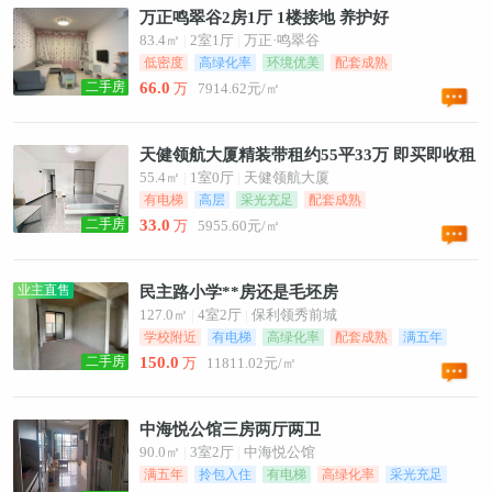
万正鸣翠谷2房1厅 1楼接地 养护好
83.4㎡
|
2室1厅
|
万正·鸣翠谷
低密度
高绿化率
环境优美
配套成熟
二手房
66.0
万
7914.62元/㎡
天健领航大厦精装带租约55平33万 即买即收租
55.4㎡
|
1室0厅
|
天健领航大厦
有电梯
高层
采光充足
配套成熟
二手房
33.0
万
5955.60元/㎡
业主直售
民主路小学**房还是毛坯房
127.0㎡
|
4室2厅
|
保利领秀前城
学校附近
有电梯
高绿化率
配套成熟
满五年
二手房
150.0
万
11811.02元/㎡
中海悦公馆三房两厅两卫
90.0㎡
|
3室2厅
|
中海悦公馆
满五年
拎包入住
有电梯
高绿化率
采光充足