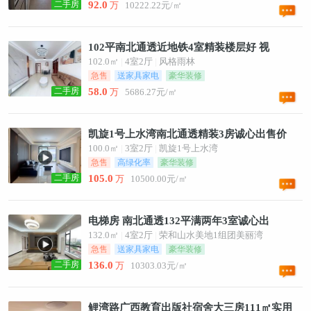
二手房
92.0
万
10222.22元/㎡
102平南北通透近地铁4室精装楼层好 视
102.0㎡
|
4室2厅
|
风格雨林
急售
送家具家电
豪华装修
二手房
58.0
万
5686.27元/㎡
凯旋1号上水湾南北通透精装3房诚心出售价
100.0㎡
|
3室2厅
|
凯旋1号上水湾
急售
高绿化率
豪华装修
二手房
105.0
万
10500.00元/㎡
电梯房 南北通透132平满两年3室诚心出
132.0㎡
|
4室2厅
|
荣和山水美地1组团美丽湾
急售
送家具家电
豪华装修
二手房
136.0
万
10303.03元/㎡
鲤湾路广西教育出版社宿舍大三房111㎡实用