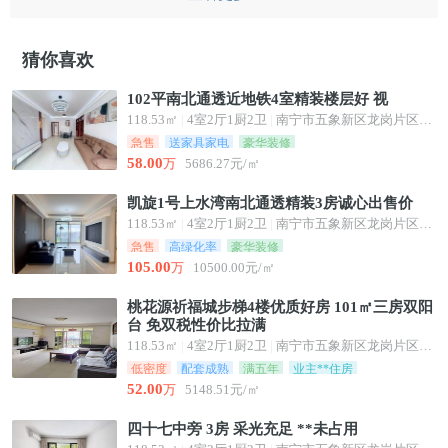
猜你喜欢
102平南北通透近地铁4室精装楼层好 视
118.53㎡
|
4室2厅1厨2卫
|
南宁市五象新区龙岗片区龙华路68号
急售
送家具家电
豪华装修
58.00
万
5686.27元/㎡
凯旋1号上水湾南北通透精装3房诚心出售价
118.53㎡
|
4室2厅1厨2卫
|
南宁市五象新区龙岗片区龙华路68号
急售
高绿化率
豪华装修
105.00
万
10500.00元/㎡
桃花源祈福城步梯4楼优质好房 101㎡三房双阳
台 免双税性价比拉满
118.53㎡
|
4室2厅1厨2卫
|
南宁市五象新区龙岗片区龙华路68号
低密度
配套成熟
满五年
业主**住房
52.00
万
5148.51元/㎡
四十七中旁 3房 采光充足 **未占用