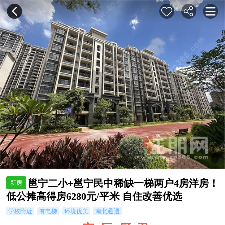
邕宁二小+邕宁民中稀缺一梯两户4房洋房！
新房
低公摊高得房6280元/平米 自住改善优选
学校附近
有电梯
环境优美
南北通透