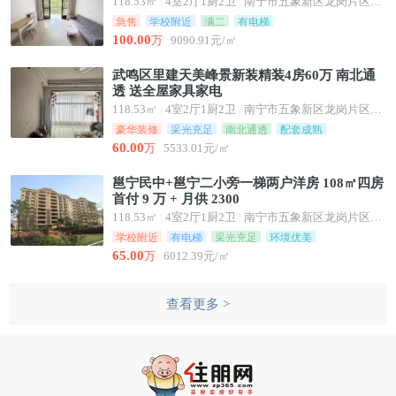
118.53㎡
|
4室2厅1厨2卫
|
南宁市五象新区龙岗片区龙华路68号
急售
学校附近
满二
有电梯
100.00
万
9090.91元/㎡
武鸣区里建天美峰景新装精装4房60万 南北通
透 送全屋家具家电
118.53㎡
|
4室2厅1厨2卫
|
南宁市五象新区龙岗片区龙华路68号
豪华装修
采光充足
南北通透
配套成熟
60.00
万
5533.01元/㎡
邕宁民中+邕宁二小旁一梯两户洋房 108㎡四房
首付 9 万 + 月供 2300
118.53㎡
|
4室2厅1厨2卫
|
南宁市五象新区龙岗片区龙华路68号
学校附近
有电梯
采光充足
环境优美
65.00
万
6012.39元/㎡
查看更多 >