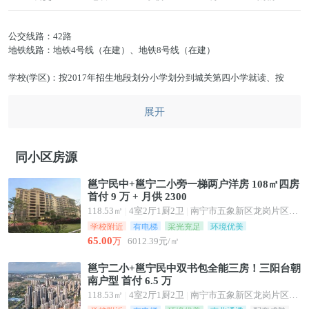
公交线路：42路
地铁线路：地铁4号线（在建）、地铁8号线（在建）
学校(学区)：按2017年招生地段划分小学划分到城关第四小学就读、按
2017年招生地段划分中学划分到民族中学就读、城关二小
综合商场：宝能广场12万㎡繁华商业（在建）、周边仙葫商业中心、万象
展开
城、航洋国际、万达茂
医院：邕宁区人民医院、仙葫医院、锦葫医院、武警医院
同小区房源
邕宁民中+邕宁二小旁一梯两户洋房 108㎡四房
首付 9 万 + 月供 2300
118.53㎡
|
4室2厅1厨2卫
|
南宁市五象新区龙岗片区龙华路68号
学校附近
有电梯
采光充足
环境优美
65.00
万
6012.39元/㎡
邕宁二小+邕宁民中双书包全能三房！三阳台朝
南户型 首付 6.5 万
118.53㎡
|
4室2厅1厨2卫
|
南宁市五象新区龙岗片区龙华路68号