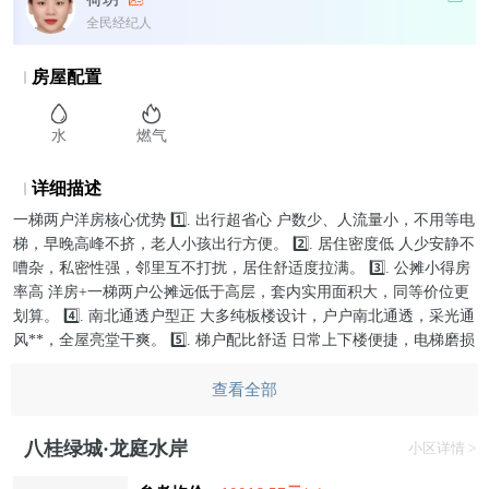
全民经纪人
房屋配置
水
燃气
详细描述
一梯两户洋房核心优势 1️⃣. 出行超省心 户数少、人流量小，不用等电
梯，早晚高峰不挤，老人小孩出行方便。 2️⃣. 居住密度低 人少安静不
嘈杂，私密性强，邻里互不打扰，居住舒适度拉满。 3️⃣. 公摊小得房
率高 洋房+一梯两户公摊远低于高层，套内实用面积大，同等价位更
划算。 4️⃣. 南北通透户型正 大多纯板楼设计，户户南北通透，采光通
风**，全屋亮堂干爽。 5️⃣. 梯户配比舒适 日常上下楼便捷，电梯磨损
慢、故障率低，后期维保省心。 6️⃣. 圈层纯粹宜居 洋房定位偏改善，
住户素质整体偏高，小区氛围安静宜居。 7️⃣. 采光视野好 楼层不高、
查看全部
楼间距宽松，采光无遮挡，观景视野开阔。 8️⃣. 升值保值更强 改善主
流户型，转手好卖、溢价高，自住投资双优选。
八桂绿城·龙庭水岸
小区详情 >