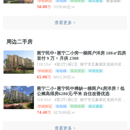
学校附近
有电梯
环境优美
南北通透
配套成熟
50.00
万
5378.66元/㎡
查看更多 >
周边二手房
邕宁民中+邕宁二小旁一梯两户洋房 108㎡四房
首付 9 万 + 月供 2300
118.53㎡
|
4室2厅1厨2卫
|
南宁市五象新区龙岗片区龙华路68号
学校附近
有电梯
采光充足
环境优美
65.00
万
6012.39元/㎡
邕宁二小+邕宁民中稀缺一梯两户4房洋房！低
公摊高得房6280元/平米 自住改善优选
118.53㎡
|
4室2厅1厨2卫
|
南宁市五象新区龙岗片区龙华路68号
学校附近
有电梯
环境优美
南北通透
74.40
万
6276.89元/㎡
查看更多 >