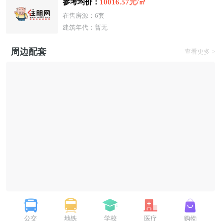
参考均价：
10016.57元/㎡
在售房源：6套
建筑年代：暂无
周边配套
查看更多 >
公交
地铁
学校
医疗
购物