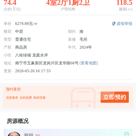
74.4
4室2厅1厨2卫
118.5
总价(万元)
户型结构
建面(㎡)
单价
6276.89元/㎡
虚假举报
楼层
中层
朝向
南
类型
普通住宅
装修
毛坯
产权
商品房
年代
2024年
小区
八桂绿城·龙庭水岸
地址
南宁市五象新区龙岗片区龙华路68号
[查看地图]
更新
2026-05-26 16:17:55
预约看房
优质服务
全程免费
购房优惠
房源概况
荷玥