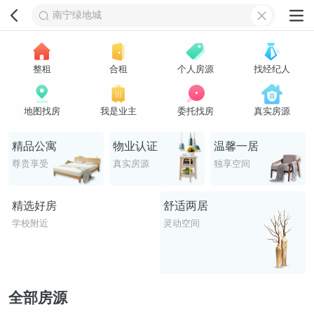
南宁绿地城
整租
合租
个人房源
找经纪人
地图找房
我是业主
委托找房
真实房源
精品公寓
物业认证
温馨一居
尊贵享受
真实房源
独享空间
精选好房
舒适两居
学校附近
灵动空间
全部房源