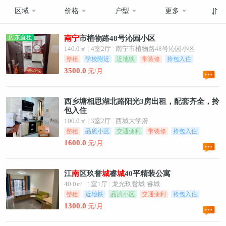
区域
价格
户型
更多
房东直租
南
宁
市植物路48号沁园小区
140.0㎡
|
4室2厅
|
南宁市植物路48号沁园小区
整租
学校附近
近地铁
带装修
拎包入住
家电齐全
3500.0
元/月
西乡塘相思湖北路阳光3房出租，配套齐全，拎
包入住
100.0㎡
|
3室2厅
|
西城大学府
整租
品质小区
交通便利
带装修
拎包入住
家电齐全
1600.0
元/月
江
南
区玖誉
城
睿
城
40平精装公寓
40.0㎡
|
1室1厅
|
龙光玖誉城·睿城
整租
近地铁
品质小区
交通便利
拎包入住
安全性高
1300.0
元/月