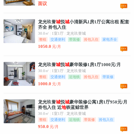
面议
龙光玖誉
城
悦
城
小清新风1房1厅公寓出租 配套
齐全 拎包入住
30.0㎡
|
1室1厅
|
龙光玖誉城
整租
交通便利
带装修
拎包入住
家电齐全
成熟配套
1050.0
元/月
龙光玖誉
城
悦
城
豪华装修1房1厅1000元/月
30.0㎡
|
1室1厅
|
龙光玖誉城
整租
交通便利
近地铁
拎包入住
带装修
成熟配套
1000.0
元/月
龙光玖誉
城
悦
城
豪华装修公寓1房1厅950元/月
拎包入住 近
地
铁蓝鲸世界
30.0㎡
|
1室1厅
|
龙光玖誉城
整租
交通便利
近地铁
带装修
拎包入住
家电齐全
950.0
元/月