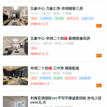
五象中心-万象汇旁-华润精装三房
76.0㎡
|
3室2厅
|
华润二十四城
整租
交通便利
近地铁
家电齐全
品质小区
成熟配套
1900.0
元/月
五象中心-华润二十四
城
-新精装修四房
121.0㎡
|
4室2厅
|
华润二十四城
整租
3000.0
元/月
华润二十四
城
-三中旁-精装配套
84.0㎡
|
3室2厅
|
华润二十四城
整租
学校附近
近地铁
家电齐全
成熟配套
2100.00
元/月
利海亚洲国际202平写字楼诚意招租 拎包入驻
6000元/月