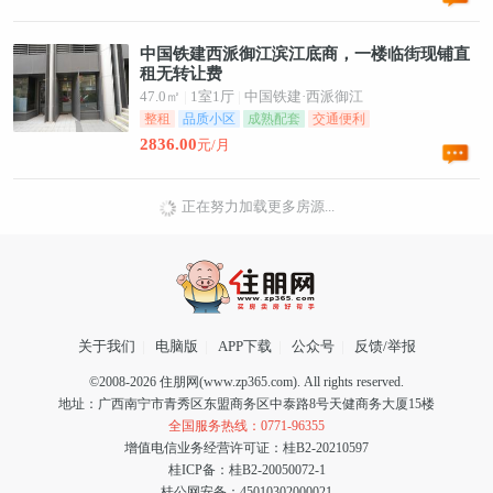
中国铁建西派御江滨江底商，一楼临街现铺直
租无转让费
47.0㎡
|
1室1厅
|
中国铁建·西派御江
整租
品质小区
成熟配套
交通便利
2836.00
元/月
正在努力加载更多房源...
关于我们
|
电脑版
|
APP下载
|
公众号
|
反馈/举报
©2008-2026 住朋网(www.zp365.com). All rights reserved.
地址：广西南宁市青秀区东盟商务区中泰路8号天健商务大厦15楼
全国服务热线：0771-96355
增值电信业务经营许可证：桂B2-20210597
桂ICP备：桂B2-20050072-1
桂公网安备：45010302000021