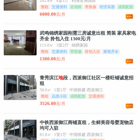
202.4㎡
|
4室1厅
|
利海亚洲国际
整租
交通便利
近地铁
带装修
经济实惠
成熟配套
6000.00
元/月
武鸣锦绣家园刚需三房诚意出租 简装 家具家电
齐全 拎包入住 1300元/月
113.0㎡
|
3室2厅
|
锦绣家园
整租
交通便利
带装修
拎包入住
家电齐全
经济实惠
1300.00
元/月
青秀滨江
地
段，西派御江社区一楼旺铺诚意招
租
58.0㎡
|
1室1厅
|
中国铁建·西派御江
整租
品质小区
成熟配套
交通便利
3526.00
元/月
中铁西派御江商铺直租，生鲜美容母婴宠物店
均可入驻
81.0㎡
|
1室1厅
|
中国铁建·西派御江