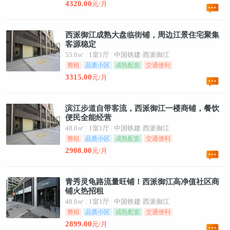
4320.00
元/月
西派御江成熟大盘临街铺，周边江景住宅聚集
客源稳定
55.0㎡
|
1室1厅
|
中国铁建·西派御江
整租
品质小区
成熟配套
交通便利
3315.00
元/月
滨江步道自带客流，西派御江一楼商铺，餐饮
便民全能经营
48.0㎡
|
1室1厅
|
中国铁建·西派御江
整租
品质小区
成熟配套
交通便利
2908.00
元/月
青秀灵龟路流量旺铺！西派御江高净值社区商
铺火热招租
48.0㎡
|
1室1厅
|
中国铁建·西派御江
整租
品质小区
成熟配套
交通便利
2899.00
元/月