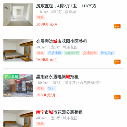
房东直租，4房2厅2卫，118平方
118.0㎡
|
4室2厅
|
嘉逸城
整租
1800.0
元/月
会展旁边
城
市花园小区整租
40.0㎡
|
1室0厅
|
城市花园
整租
品质小区
学校附近
交通便利
拎包入住
家电齐全
1600.0
元/月
房东直租
星湖路永通电脑
城
招租
180.0㎡
|
1室1厅
|
星湖路永通电脑城招租
整租
急租
198.0
元/月
南
宁
市
城
市花园公寓整租
40.0㎡
|
1室0厅
|
城市花园
整租