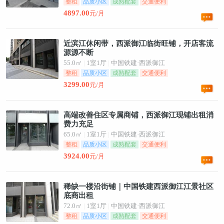
整租
品质小区
成熟配套
交通便利
4897.00
元/月
近滨江休闲带，西派御江临街旺铺，开店客流
源源不断
55.0㎡
|
1室1厅
|
中国铁建·西派御江
整租
品质小区
成熟配套
交通便利
3299.00
元/月
高端改善住区专属商铺，西派御江现铺出租消
费力充足
65.0㎡
|
1室1厅
|
中国铁建·西派御江
整租
品质小区
成熟配套
交通便利
3924.00
元/月
稀缺一楼沿街铺｜中国铁建西派御江江景社区
底商出租
72.0㎡
|
1室1厅
|
中国铁建·西派御江
整租
品质小区
成熟配套
交通便利